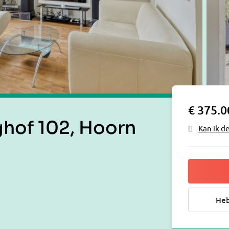
€ 375.0
ghof 102, Hoorn
Kan ik d
Heb