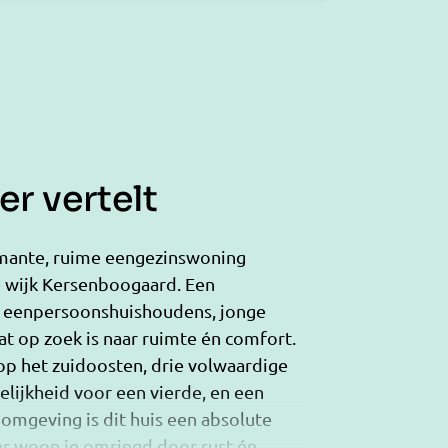
r vertelt
mante, ruime eengezinswoning
e wijk Kersenboogaard. Een
or eenpersoonshuishoudens, jonge
at op zoek is naar ruimte én comfort.
op het zuidoosten, drie volwaardige
lijkheid voor een vierde, en een
omgeving is dit huis een absolute
er woon je omringd door rust én