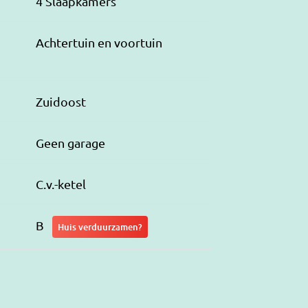
4 Slaapkamers
Achtertuin en voortuin
Zuidoost
Geen garage
C.v.-ketel
B
Huis verduurzamen?