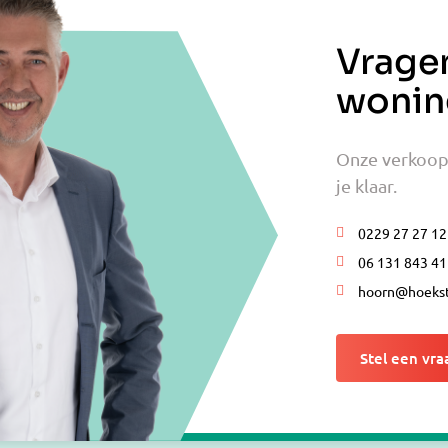
Vrage
wonin
Onze verkoop
je klaar.
0229 27 27 12
06 131 843 41
hoorn@hoekst
Stel een vra