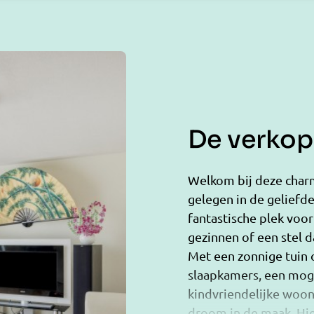
De verkope
Welkom bij deze char
gelegen in de geliefd
fantastische plek vo
gezinnen of een stel d
Met een zonnige tuin 
slaapkamers, een moge
kindvriendelijke woon
droom in de maak. Hi