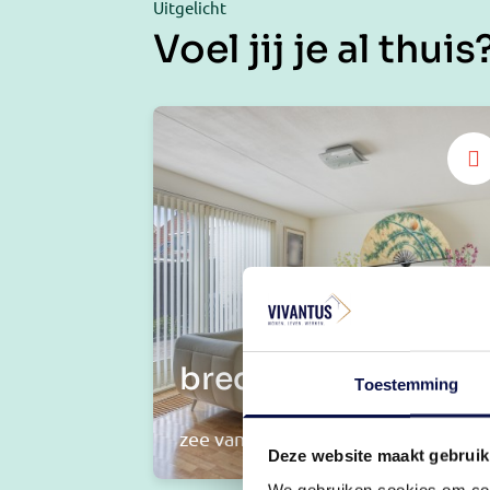
Uitgelicht
Voel jij je al thuis
brede woonkamer
Toestemming
zee van ruimte
Deze website maakt gebruik
We gebruiken cookies om cont