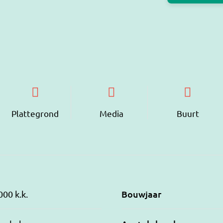
Plattegrond
Media
Buurt
Bouwjaar
000 k.k.