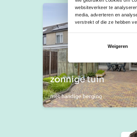
websiteverkeer te analyseren
media, adverteren en analys
verstrekt of die ze hebben v
Weigeren
zonnige tuin
met handige berging