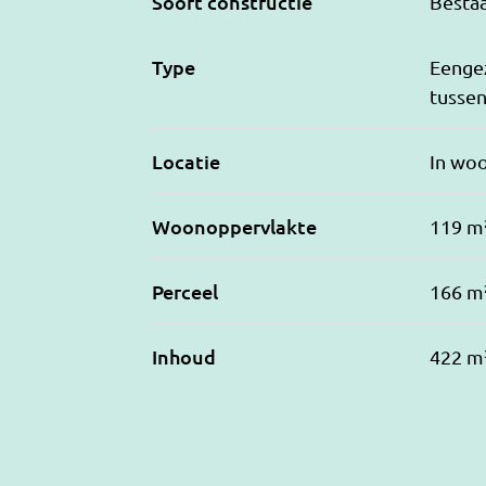
Soort constructie
Besta
Type
Eenge
tusse
Locatie
In wo
Woonoppervlakte
119 m
Perceel
166 m
Inhoud
422 m