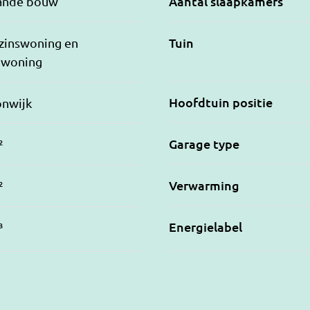
Aantal slaapkamers
ande bouw
Tuin
zinswoning en
nwoning
Hoofdtuin positie
onwijk
Garage type
²
Verwarming
²
Energielabel
³