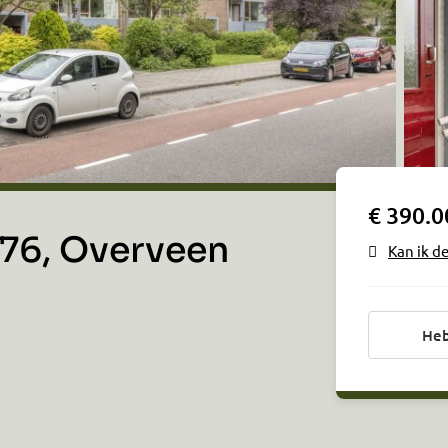
€ 390.0
76, Overveen
Kan ik d
Heb