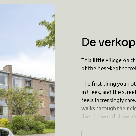
De verkope
This little village on
of the best-kept secre
The first thing you no
in trees, and the stree
feels increasingly rare
walks through the nei
like the world slows d
just leafy lanes, bird
the trees.