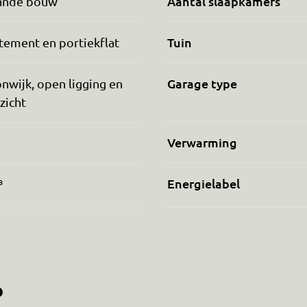
Aantal slaapkamers
ande bouw
Tuin
tement en portiekflat
Garage type
nwijk, open ligging en
tzicht
Verwarming
Energielabel
³
?