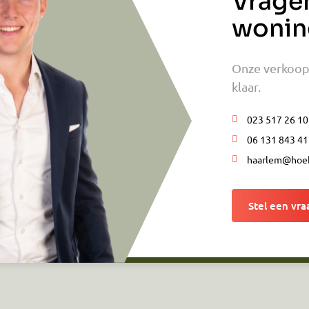
Vrage
wonin
Onze verkoopm
klaar.
023 517 26 10
06 131 843 41
haarlem@hoek
Stel een vra