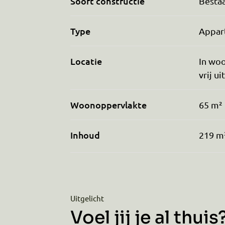
Soort constructie
Besta
Type
Appar
Locatie
In woo
vrij ui
Woonoppervlakte
65 m²
Inhoud
219 m
Uitgelicht
Voel jij je al thuis