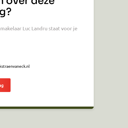
n over deze
g?
akelaar Luc Landru staat voor je
straenvaneck.nl
ag