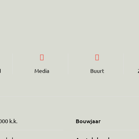
d
Media
Buurt
Bouwjaar
000 k.k.