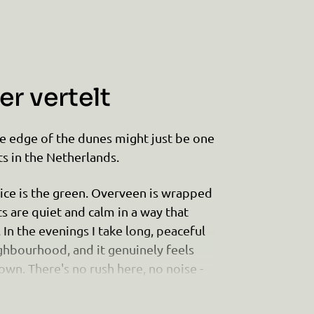
r vertelt
 the edge of the dunes might just be one
ts in the Netherlands.
tice is the green. Overveen is wrapped
ts are quiet and calm in a way that
. In the evenings I take long, peaceful
ghbourhood, and it genuinely feels
own. There's no rush here, no noise -
song, and the soft light coming through