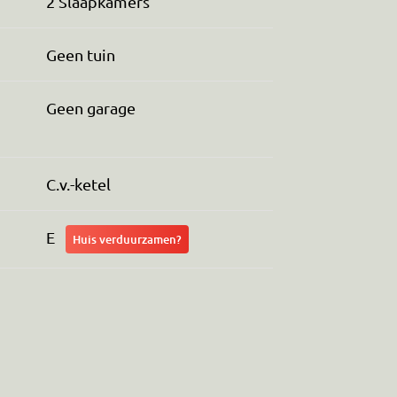
2 Slaapkamers
Geen tuin
Geen garage
C.v.-ketel
E
Huis verduurzamen?