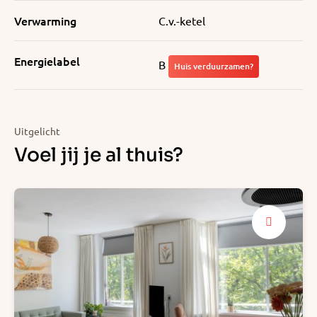
Verwarming
C.v.-ketel
Energielabel
B
Huis verduurzamen?
Uitgelicht
Voel jij je al thuis?