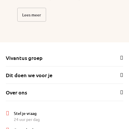
Katemarkt en de Hallen voor verse producten
of een hapje en een drankje. De buurt kent
Lees meer
een aanlokkelijk aanbod aan restaurantjes en
barretjes. Als je de deur uit gaat ben je echt in
Amsterdam, en tegelijkertijd biedt de woning
comfort en is het verrassend stil.
De ruime woonkamer biedt veel
mogelijkheden om deze naar eigen voorkeur
Vivantus groep
in te richten. Het uitzicht schuin over het
water geeft een gevoel van ruimte. Op het
balkon zit je in de ochtend met je koffie in de
Dit doen we voor je
zon. De hoofdslaapkamer is gelegen aan het
rustige binnenhofje. De tweede kamer biedt
Over ons
mogelijkheden voor een extra slaapkamer,
kantoor, hobbykamer, noem maar op.
Het gastenverblijf op zolder heeft ons echt
Stel je vraag
uitkomst geboden om (schoon)ouders en
24 uur per dag
vrienden een slaapkamer met zelfstandige