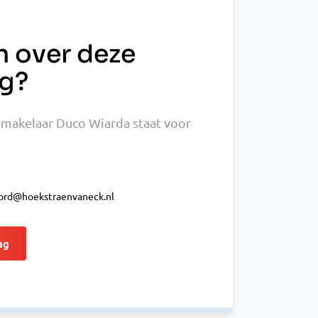
n over deze
g?
makelaar Duco Wiarda staat voor
rd@hoekstraenvaneck.nl
ag