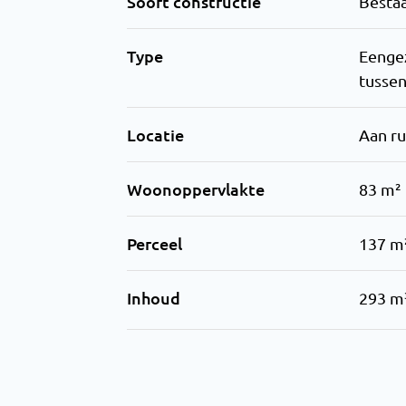
Soort constructie
Besta
Type
Eenge
tusse
Locatie
Aan ru
Woonoppervlakte
83 m²
Perceel
137 m
Inhoud
293 m