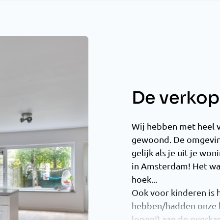
De verkope
Wij hebben met heel ve
gewoond. De omgeving 
gelijk als je uit je won
in Amsterdam! Het wat
hoek...
Ook voor kinderen is h
hebben/hadden onze k
lopen!) aan de overka