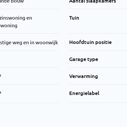
Aantal slaapkamers
ande bouw
Tuin
zinswoning en
nwoning
Hoofdtuin positie
stige weg en in woonwijk
Garage type
Verwarming
²
Energielabel
³