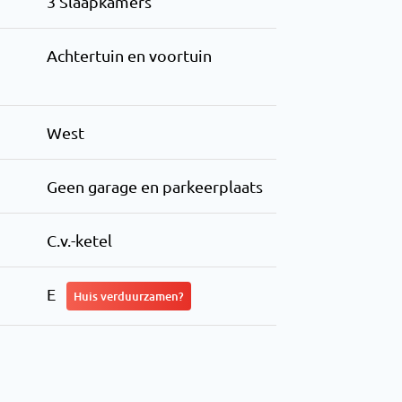
3 Slaapkamers
Achtertuin en voortuin
West
Geen garage en parkeerplaats
C.v.-ketel
E
Huis verduurzamen?