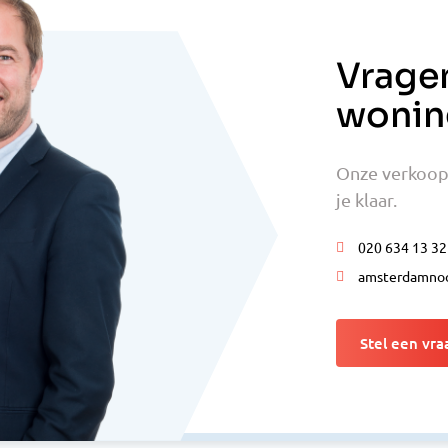
Vrage
wonin
Onze verkoop
je klaar.
020 634 13 32
amsterdamnoo
Stel een vra