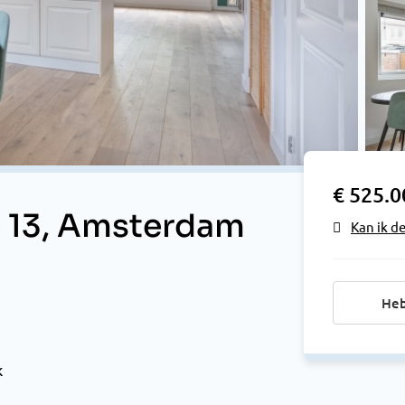
€ 525.0
 13, Amsterdam
Kan ik d
Heb
k