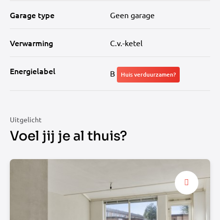
Garage type
Geen garage
Verwarming
C.v.-ketel
Energielabel
B
Huis verduurzamen?
Uitgelicht
Voel jij je al thuis?