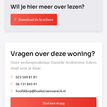
Wil je hier meer over lezen?
Download de brochure
Vragen over deze woning?
Onze verkoopmakelaar Danielle Andriesma- Edens
staat voor je klaar.
023 569 81 81
06 131 843 41
hoofddorp@hoekstraenvaneck.nl
Stel een vraag