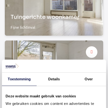
Tuingerichte woonkamer
Fijne lichtinval
Toestemming
Details
Over
Open keuken
Deze website maakt gebruik van cookies
Plaats jouw droomkeuken
We gebruiken cookies om content en advertenties te