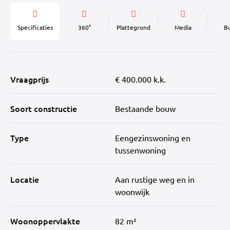
Specificaties
360°
Plattegrond
Media
B
Vraagprijs
€ 400.000 k.k.
Soort constructie
Bestaande bouw
Type
Eengezinswoning en
tussenwoning
Locatie
Aan rustige weg en in
woonwijk
Woonoppervlakte
82 m²