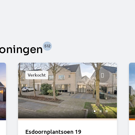
oningen
512
Verkocht
Esdoornplantsoen 19