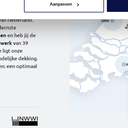
Aanpassen
erdeel van
van Nederland.
dernste
ken
en heb jij de
twerk
van 39
e ligt onze
ndelijke dekking.
ten: een optimaal