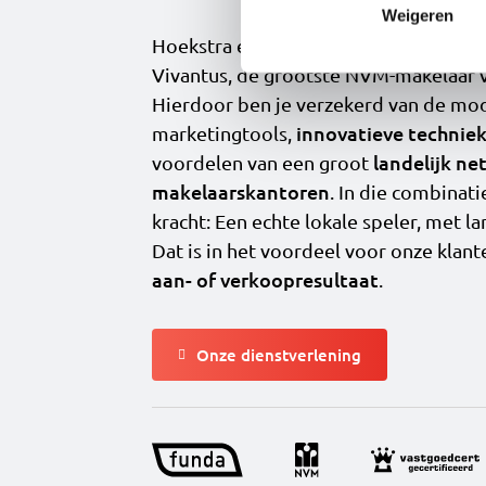
Weigeren
Hoekstra en Van Eck Makelaars is ond
Vivantus, de grootste NVM-makelaar 
Hierdoor ben je verzekerd van de mo
innovatieve technie
marketingtools,
landelijk ne
voordelen van een groot
makelaarskantoren
. In die combinati
kracht: Een echte lokale speler, met la
Dat is in het voordeel voor onze klan
aan- of verkoopresultaat
.
Onze dienstverlening