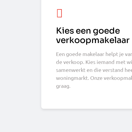
Kies een goede
verkoopmakelaar
Een goede makelaar helpt je van
de verkoop. Kies iemand met wie
samenwerkt en die verstand hee
woningmarkt. Onze verkoopmake
graag.