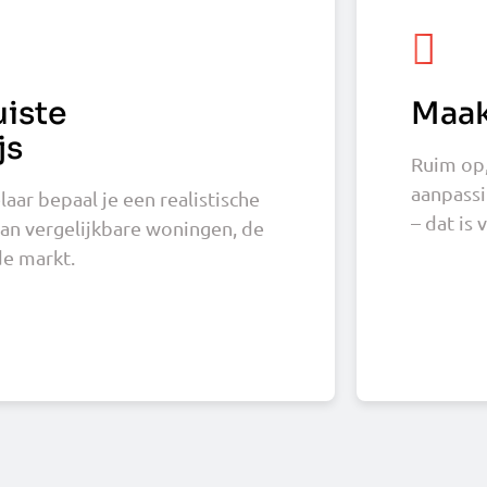
uiste
Maak
js
Ruim op,
aanpassi
ar bepaal je een realistische
– dat is 
van vergelijkbare woningen, de
de markt.