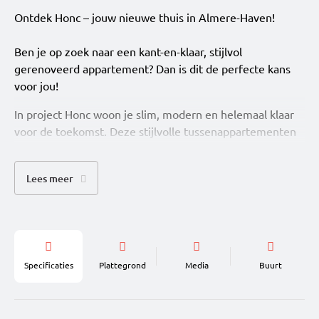
Ontdek Honc – jouw nieuwe thuis in Almere-Haven!
Ben je op zoek naar een kant-en-klaar, stijlvol
gerenoveerd appartement? Dan is dit de perfecte kans
voor jou!
In project Honc woon je slim, modern en helemaal klaar
voor de toekomst. Deze stijlvolle tussenappartementen
met 1 slaapkamer zijn perfect voor starters, young
professionals en iedereen die houdt van comfortabel
Lees meer
wonen zonder gedoe. Alles is al voor je geregeld: van
keuken en sanitair tot vloer-, wand- en plafondafwerking.
Je hoeft alleen nog je spullen neer te zetten en te
genieten. En dat allemaal in een eigentijds woonconcept
met gezamenlijke buitenruimte en gedeelde
Specificaties
Plattegrond
Media
Buurt
fietsenstalling.
Waarom je hier wilt wonen