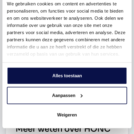
• wonen kan al vanaf juni 2026
We gebruiken cookies om content en advertenties te
personaliseren, om functies voor social media te bieden
Aantal slaapkamers
Modern wonen zonder klussen
1 Slaapkamers
en om ons websiteverkeer te analyseren. Ook delen we
informatie over uw gebruik van onze site met onze
De tussenappartementen in Honc zijn ontworpen voor
Tuin
Geen tuin
partners voor social media, adverteren en analyse. Deze
mensen die vooruit willen. Geen maandenlang klussen of
partners kunnen deze gegevens combineren met andere
keuzes maken over vloeren en afwerking, maar direct
informatie die u aan ze heeft verstrekt of die ze hebben
een sfeervolle basis waar alles klopt. De appartementen
Garage type
Geen garage
verzameld op basis van uw gebruik van hun services.
zijn volledig afgewerkt met een moderne keuken, strak
tegelwerk, luxe sanitair, stijlvolle verlichting én een
warme pvc-vloer in licht eikenlook. Zelfs de wand- en
Verwarming
C.v.-ketel
Alles toestaan
plafondafwerking is al verzorgd in een rustige, moderne
kleurstelling.
Energielabel
A
Aanpassen
Slim ingedeeld en verrassend ruim
Dankzij de slimme indeling voelt ieder appartement
Weigeren
ruim, licht en comfortabel aan. De living vormt het hart
van de woning, met ruimte om te ontspannen, thuis te
Meer weten over HONC
werken of gezellig te koken met vrienden. De open