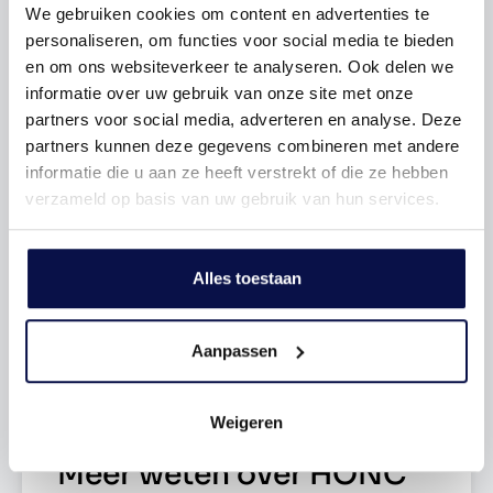
• wonen kan al vanaf juni 2026
We gebruiken cookies om content en advertenties te
personaliseren, om functies voor social media te bieden
Aantal slaapkamers
Modern wonen zonder klussen
1 Slaapkamers
en om ons websiteverkeer te analyseren. Ook delen we
informatie over uw gebruik van onze site met onze
De tussenappartementen in Honc zijn ontworpen voor
Tuin
Geen tuin
partners voor social media, adverteren en analyse. Deze
mensen die vooruit willen. Geen maandenlang klussen of
partners kunnen deze gegevens combineren met andere
keuzes maken over vloeren en afwerking, maar direct
informatie die u aan ze heeft verstrekt of die ze hebben
een sfeervolle basis waar alles klopt. De appartementen
Garage type
Geen garage
verzameld op basis van uw gebruik van hun services.
zijn volledig afgewerkt met een moderne keuken, strak
tegelwerk, luxe sanitair, stijlvolle verlichting én een
warme pvc-vloer in licht eikenlook. Zelfs de wand- en
Verwarming
C.v.-ketel
Alles toestaan
plafondafwerking is al verzorgd in een rustige, moderne
kleurstelling.
Energielabel
A
Aanpassen
Slim ingedeeld en verrassend ruim
Dankzij de slimme indeling voelt ieder appartement
Weigeren
ruim, licht en comfortabel aan. De living vormt het hart
van de woning, met ruimte om te ontspannen, thuis te
Meer weten over HONC
werken of gezellig te koken met vrienden. De open