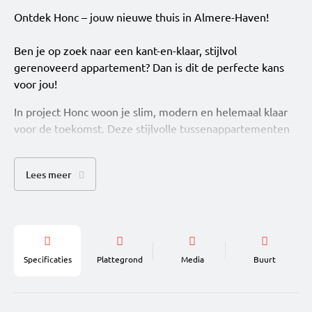
Ontdek Honc – jouw nieuwe thuis in Almere-Haven!
Ben je op zoek naar een kant-en-klaar, stijlvol
gerenoveerd appartement? Dan is dit de perfecte kans
voor jou!
In project Honc woon je slim, modern en helemaal klaar
voor de toekomst. Deze stijlvolle tussenappartementen
met 1 slaapkamer zijn perfect voor starters, young
professionals en iedereen die houdt van comfortabel
Lees meer
wonen zonder gedoe. Alles is al voor je geregeld: van
keuken en sanitair tot vloer-, wand- en plafondafwerking.
Je hoeft alleen nog je spullen neer te zetten en te
genieten. En dat allemaal in een eigentijds woonconcept
met gezamenlijke buitenruimte en gedeelde
Specificaties
Plattegrond
Media
Buurt
fietsenstalling.
Waarom je hier wilt wonen