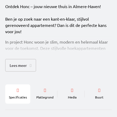
Ontdek Honc – jouw nieuwe thuis in Almere-Haven!
Ben je op zoek naar een kant-en-klaar, stijlvol
gerenoveerd appartement? Dan is dit de perfecte kans
voor jou!
In project Honc woon je slim, modern en helemaal klaar
voor de toekomst. Deze stijlvolle hoekappartementen
met 1 slaapkamer zijn perfect voor starters, young
professionals en iedereen die houdt van comfortabel
Lees meer
wonen zonder gedoe. Alles is al voor je geregeld: van
keuken en sanitair tot vloer-, wand- en plafondafwerking.
Je hoeft alleen nog je spullen neer te zetten en te
genieten. En dat allemaal in een eigentijds woonconcept
met gezamenlijke buitenruimte en gedeelde
Specificaties
Plattegrond
Media
Buurt
fietsenstalling.
Waarom je hier wilt wonen