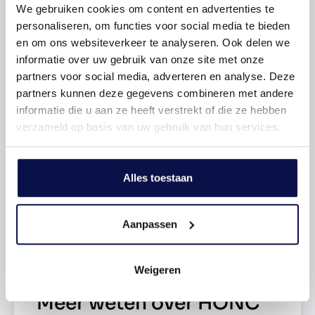
• wonen kan al vanaf juni 2026
We gebruiken cookies om content en advertenties te
personaliseren, om functies voor social media te bieden
Aantal slaapkamers
Modern wonen zonder klussen
1 Slaapkamers
en om ons websiteverkeer te analyseren. Ook delen we
informatie over uw gebruik van onze site met onze
De appartementen in Honc zijn ontworpen voor mensen
Tuin
Geen tuin
partners voor social media, adverteren en analyse. Deze
die vooruit willen. Geen maandenlang klussen of keuzes
partners kunnen deze gegevens combineren met andere
maken over vloeren en afwerking, maar direct een
informatie die u aan ze heeft verstrekt of die ze hebben
sfeervolle basis waar alles klopt. De appartementen zijn
Garage type
Geen garage
verzameld op basis van uw gebruik van hun services.
volledig afgewerkt met een moderne keuken, strak
tegelwerk, luxe sanitair, stijlvolle verlichting én een
warme pvc-vloer in licht eikenlook. Zelfs de wand- en
Verwarming
C.v.-ketel
Alles toestaan
plafondafwerking is al verzorgd in een rustige, moderne
kleurstelling.
Energielabel
A
Aanpassen
Hoekappartementen
De hoekappartementen in Honc combineren slim wonen
Weigeren
met hoogwaardige afwerking en modern comfort. Je
woont hier in een compleet afgewerkt appartement met
Meer weten over HONC
1 slaapkamer, luxe keuken, stijlvolle badkamer en warme