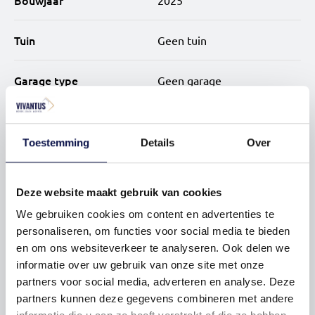
Bouwjaar
2025
4-kamerwoningen: Luxe en veelzijdig, 85-96 m² met drie
slaapkamers en panoramisch uitzicht.
Tuin
Geen tuin
XL-woningen: Ruim 145 m² puur comfort met twee
Garage type
Geen garage
badkamers en twee buitenruimtes.
Luxe, comfort en duurzaamheid.
Verwarming
Aardwarmte,
Toestemming
Details
Over
Je geniet van duurzaam wonen met energiezuinige
vloerverwarming geheel en
installaties. Alle appartementen hebben een moderne
warmte terugwininstallatie
inbouwkeuken, luxe badkamer en toiletten, met
Deze website maakt gebruik van cookies
hoogwaardig sanitair en stijlvol tegelwerk. Ideaal voor
Energielabel
A+
stedelijke bewoners: er is een ruime, afgesloten fietsen-,
We gebruiken cookies om content en advertenties te
scootmobiel- en scooterstalling voor jouw gemak en
personaliseren, om functies voor social media te bieden
veiligheid. Voor wie met de auto komt, zijn er
en om ons websiteverkeer te analyseren. Ook delen we
parkeerplaatsen beschikbaar in de nabijgelegen
informatie over uw gebruik van onze site met onze
woontoren.
partners voor social media, adverteren en analyse. Deze
partners kunnen deze gegevens combineren met andere
Inschrijven voor
Helemaal thuis in Haarlem Nieuw Zuid.