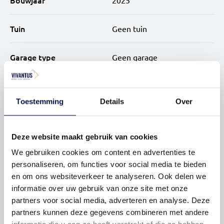
Bouwjaar
2025
4-kamerwoningen: Luxe en veelzijdig, 85-96 m² met drie
slaapkamers en panoramisch uitzicht.
Tuin
Geen tuin
XL-woningen: Ruim 145 m² puur comfort met twee
Garage type
Geen garage
badkamers en twee buitenruimtes.
Luxe, comfort en duurzaamheid.
Verwarming
Aardwarmte,
Toestemming
Details
Over
Je geniet van duurzaam wonen met energiezuinige
vloerverwarming geheel en
installaties. Alle appartementen hebben een moderne
warmte terugwininstallatie
inbouwkeuken, luxe badkamer en toiletten, met
Deze website maakt gebruik van cookies
hoogwaardig sanitair en stijlvol tegelwerk. Ideaal voor
Energielabel
A++
stedelijke bewoners: er is een ruime, afgesloten fietsen-,
We gebruiken cookies om content en advertenties te
scootmobiel- en scooterstalling voor jouw gemak en
personaliseren, om functies voor social media te bieden
veiligheid. Voor wie met de auto komt, zijn er
en om ons websiteverkeer te analyseren. Ook delen we
parkeerplaatsen beschikbaar in de nabijgelegen
informatie over uw gebruik van onze site met onze
woontoren.
partners voor social media, adverteren en analyse. Deze
partners kunnen deze gegevens combineren met andere
Inschrijven voor
Helemaal thuis in Haarlem Nieuw Zuid.