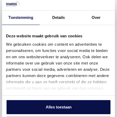
Bouwjaar
1913
Toestemming
Details
Over
Hoofdbestemming
Winkelruimte
Deze website maakt gebruik van cookies
We gebruiken cookies om content en advertenties te
personaliseren, om functies voor social media te bieden
Oppervlakte
60
en om ons websiteverkeer te analyseren. Ook delen we
informatie over uw gebruik van onze site met onze
partners voor social media, adverteren en analyse. Deze
Perceel
9564 m²
partners kunnen deze gegevens combineren met andere
informatie die u aan ze heeft verstrekt of die ze hebben
Locatie
In woonwijk en
verzameld op basis van uw gebruik van hun services.
winkelgebied stadscentrum
Alles toestaan