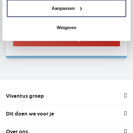
Vragen over deze woning?
Aanpassen
staat voor u klaar
Weigeren
Stel een vraag
Vivantus groep
Dit doen we voor je
Over ons