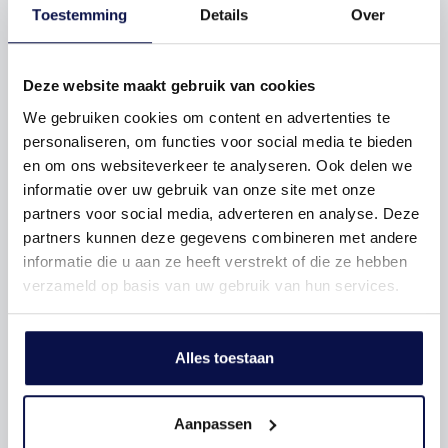
Toestemming
Details
Over
Bouwjaar
2006
Deze website maakt gebruik van cookies
Hoofdbestemming
Kantoorruimte
We gebruiken cookies om content en advertenties te
personaliseren, om functies voor social media te bieden
en om ons websiteverkeer te analyseren. Ook delen we
informatie over uw gebruik van onze site met onze
Oppervlakte
172
partners voor social media, adverteren en analyse. Deze
partners kunnen deze gegevens combineren met andere
Locatie
Bedrijventerrein
informatie die u aan ze heeft verstrekt of die ze hebben
verzameld op basis van uw gebruik van hun services.
Alles toestaan
Vragen over deze woning?
staat voor u klaar
Aanpassen