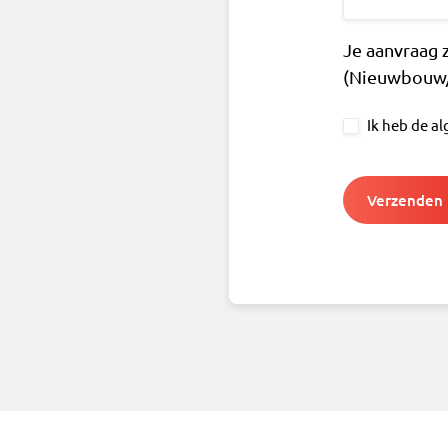
Je aanvraag
(Nieuwbouw/
Ik heb de a
Honeypot
Verzenden