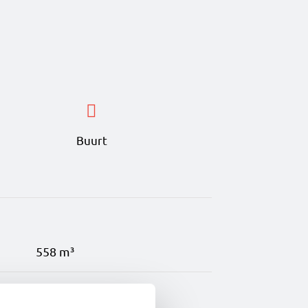
en een dakraam heeft. De
che, radiator en spiegel.
en hobbyruimte? Alles is
Buurt
pzichte van de getoonde
558 m³
ijn weergegeven.
2025