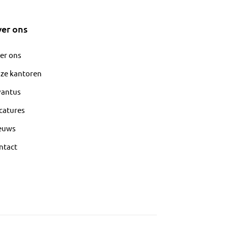
er ons
er ons
ze kantoren
vantus
catures
euws
ntact