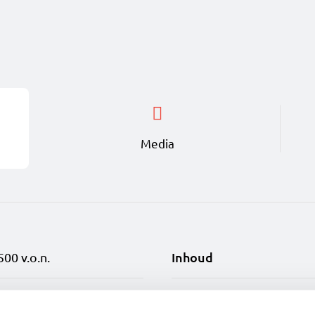
ind je drie slaapkamers waarvan er één een schuin dak 
ïnstalleerd met fraai tegelwerk, een zwevend toilet, dou
deel je in zoals jij dat wilt. Een extra slaapkamer of e
attegronden kunnen geen rechten worden ontleend.
Media
r voorbehoud wijzigingen.
ie van het bouwnummer kan de omgeving afwijken ten o
Inhoud
500 v.o.n.
n ingekleurde plattegronden kunnen inclusief opties z
Bouwjaar
wbouw