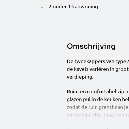
2-onder-1-kapwoning
Omschrijving
De tweekappers van type A
de kavels variëren in groot
verdieping.
Ruim en comfortabel zijn
glazen pui in de keuken h
zodat de tuin grenst aan j
verlengen. Hier maak je m
praktijkruimte. En zoek j