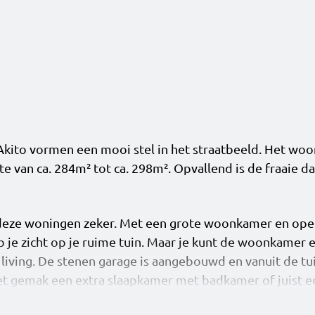
kito vormen een mooi stel in het straatbeeld. Het woo
te van ca. 284m² tot ca. 298m². Opvallend is de fraaie d
 deze woningen zeker. Met een grote woonkamer en ope
eb je zicht op je ruime tuin. Maar je kunt de woonkame
e living. De stenen garage is aangebouwd en vanuit de tu
et gemak een extra slaapkamer met badkamer of juist 
e nog meer ruimte? Kies dan voor een uitbouw op de beg