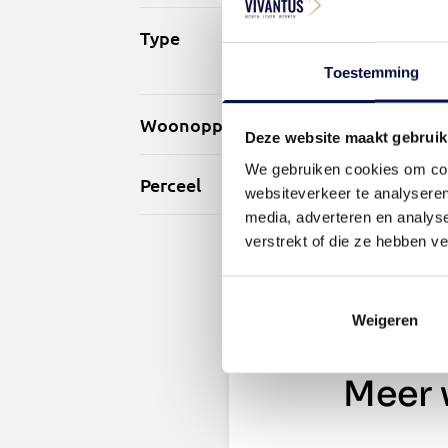
Type
2-ond
eenge
Toestemming
Woonoppervlakte
129 m
Deze website maakt gebruik
We gebruiken cookies om cont
Perceel
284 m
websiteverkeer te analyseren
media, adverteren en analys
verstrekt of die ze hebben v
Weigeren
Meer 