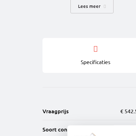
2,4m¹ of 3,6m¹.
Lees meer
Op de eerste verdieping v
badkamer is al helemaal ge
De open tweede verdieping 
mogelijk.
*Aan de impressies en pl
Specificaties
*Kleurencombinaties onde
*Afhankelijk van de posit
impressie.
Vraagprijs
€ 542.
*De getoonde impressies e
Soort constructie
Nieu