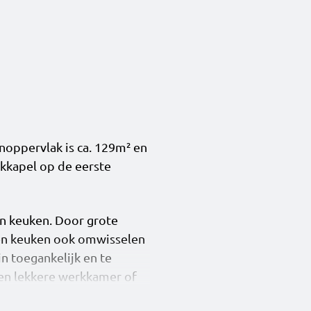
noppervlak is ca. 129m² en
akkapel op de eerste
n keuken. Door grote
r en keuken ook omwisselen
in toegankelijk en te
een lekkere werkkamer of
ane grond van diep 1,2m¹,