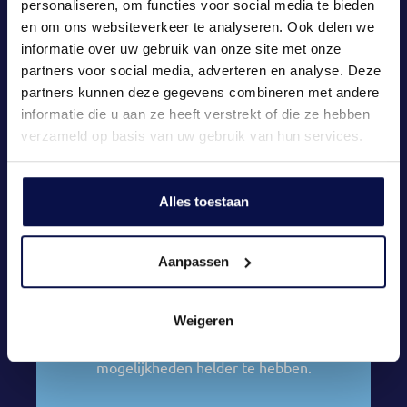
personaliseren, om functies voor social media te bieden
Een financieringscheck is om meerdere
en om ons websiteverkeer te analyseren. Ook delen we
redenen slim:
informatie over uw gebruik van onze site met onze
partners voor social media, adverteren en analyse. Deze
Meer kans op succes
✅
– Verkopers kiezen
partners kunnen deze gegevens combineren met andere
voor zekerheid. Met een financieringscheck
informatie die u aan ze heeft verstrekt of die ze hebben
kom je betrouwbaarder over en vergroot je
verzameld op basis van uw gebruik van hun services.
je kans op een woning.
Sneller schakelen
✅
– Weet direct wat je
kunt lenen en grijp sneller je kans in een
Alles toestaan
krappe markt.
Sterkere positie bij nieuwbouw
✅
– Vaak
vereist bij inschrijvingen, zodat
Aanpassen
ontwikkelaars zeker weten dat je kunt
kopen.
Weigeren
Geen verrassingen
✅
– Voorkom
teleurstellingen door vooraf je financiële
mogelijkheden helder te hebben.