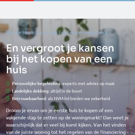
Doe de Hoekstra en van Eck Financieringscheck
En vergroot je kansen
bij het kopen van een
huis
Persoonlijke begeleiding:
experts met advies op maat
Landelijke dekking:
altijd in de buurt
Betrouwbaarheid:
als NVM-lid bieden we zekerheid
Droom je ervan om je eerste huis te kopen of een
volgende stap te zetten op de woningmarkt? Dan weet je
waarschijnlijk dat er veel bij komt kijken. Van het vinden
van de juiste woning tot het regelen van de financiering -