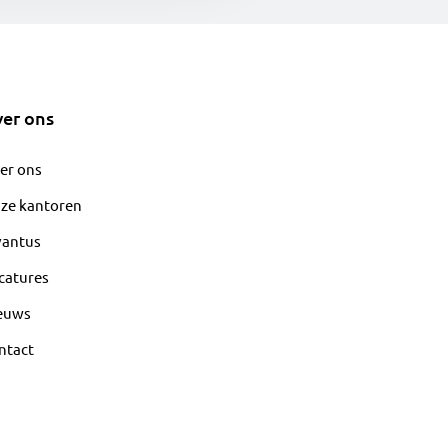
er ons
er ons
ze kantoren
vantus
catures
euws
ntact